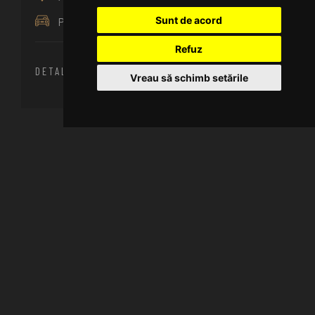
Sunt de acord
Parcare gratuită
Refuz
DETALII
REZERVĂ ACUM
Vreau să schimb setările
INDISPONIBILA
2 persoane
Acces gratuit la Internet
Parcare gratuită